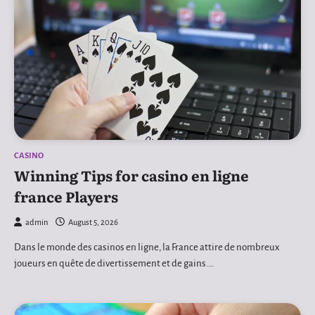
CASINO
Winning Tips for casino en ligne
france Players
admin
August 5, 2026
Dans le monde des casinos en ligne, la France attire de nombreux
joueurs en quête de divertissement et de gains.…