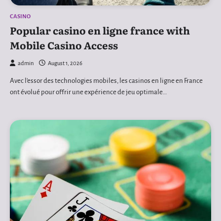
CASINO
Popular casino en ligne france with
Mobile Casino Access
admin
August 1, 2026
Avec l’essor des technologies mobiles, les casinos en ligne en France
ont évolué pour offrir une expérience de jeu optimale…