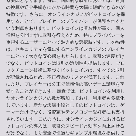
る要因となります。特に、国際的な取引においては、通貨
の換算や送金手続きにかかる時間を大幅に短縮できるのが
特徴です。 さらに、オンラインカジノがビットコインを採
用することで、プレイヤーのプライバシーが保護されると
いう利点もあります。ビットコインは匿名性が高く、個人
情報を公開せずに取引を行えるため、特にプライバシーを
重視するユーザーにとって魅力的な選択肢です。 この特性
は、セキュリティを気にするオンラインカジノのプレイヤ
ーにとって大きな安心感をもたらします。取引の速度だけ
でなく、ビットコインは取引の透明性も提供します。 ブロ
ックチェーン技術に基づくビットコインは、すべての取引
が記録されるため、不正行為のリスクが低下します。これ
により、プレイヤーは公正で信頼性の高いゲーム環境を享
受することができます。 最近では、ビットコインを利用し
たオンラインカジノの数が増加しており、利用者も多様化
しています。新たな決済手段としてのビットコインは、ゲ
ーマーだけでなく、投資家やテクノロジー愛好者にも支持
されています。 このように、オンラインカジノにおけるビ
ットコインの導入は、取引のスピードと効率を向上させる
だけでなく、より安全で快適なギャンブル環境を提供して