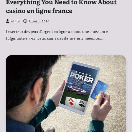
Everything You Need to Know About
casino en ligne france
admin
August 1, 2026
Le secteur des jeux d’argent en ligne a connu une croissance
fulgurante en France au cours des dernières années. Les…