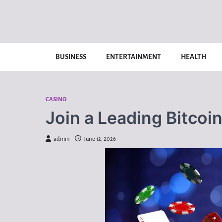
Skip
to
content
BUSINESS
ENTERTAINMENT
HEALTH
CASINO
Join a Leading Bitcoi
admin
June 12, 2026