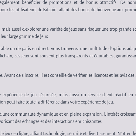
 également bénéficier de promotions et de bonus attractifs. De no
pour les utilisateurs de Bitcoin, allant des bonus de bienvenue aux prom
 mais aussi d’explorer une variété de jeux sans risquer une trop grande
r leur large gamme de jeux.
able ou de paris en direct, vous trouverez une multitude d’options adap
ckchain, ces jeux sont souvent plus transparents et équitables, garantissa
 Avant de s’inscrire, il est conseillé de vérifier les licences et les avis des
expérience de jeu sécurisée, mais aussi un service client réactif en 
n peut faire toute la différence dans votre expérience de jeu.
tie d’une communauté dynamique et en pleine expansion. L’intérêt croissan
orisant des échanges et des interactions enrichissantes.
e jeux en ligne, alliant technologie, sécurité et divertissement. N’attende