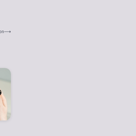
ion
⟶