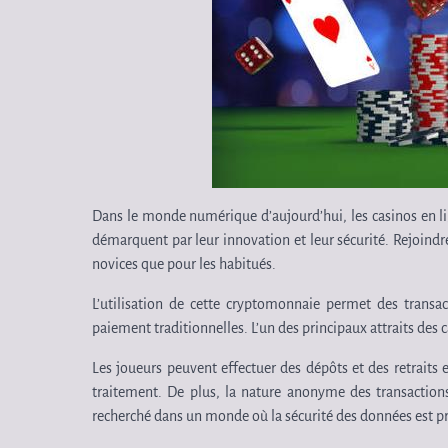
Dans le monde numérique d’aujourd’hui, les casinos en lig
démarquent par leur innovation et leur sécurité. Rejoindre
novices que pour les habitués.
L’utilisation de cette cryptomonnaie permet des transa
paiement traditionnelles. L’un des principaux attraits des c
Les joueurs peuvent effectuer des dépôts et des retraits e
traitement. De plus, la nature anonyme des transactions 
recherché dans un monde où la sécurité des données est p