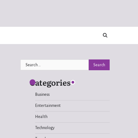
Search
for:
Categories
Business
Entertainment
Health
Technology